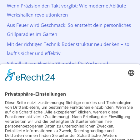
Wenn Präzision den Takt vorgibt: Wie moderne Abläufe
Werkshallen revolutionieren
Aus Feuer wird Geschmack: So entsteht dein persönliches
Grillparadies im Garten
Mit der richtigen Technik Bodenstruktur neu denken – so
läuft’s sicher und effektiv
Stilvoll sitzen: Flexible Sitzmöbel für Küche und
Wohnraum
Schlagwörter
Akkuschrauber
Bohrer
Farbe
Garten
Haus
Licht
Lichtsystem
Malen
Sicherheit
Reinigung
Renovierung
Streichen