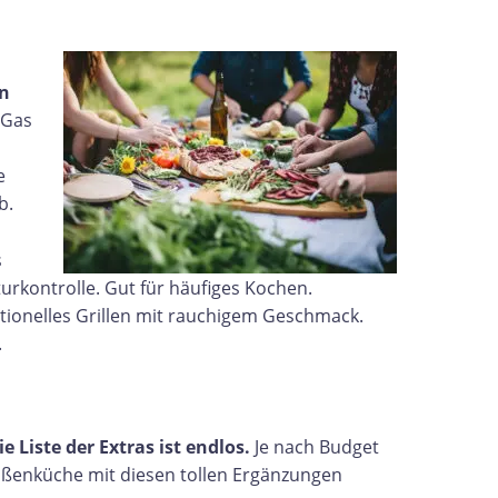
en
 Gas
e
b.
s
urkontrolle. Gut für häufiges Kochen.
aditionelles Grillen mit rauchigem Geschmack.
.
e Liste der Extras ist endlos.
Je nach Budget
ußenküche mit diesen tollen Ergänzungen