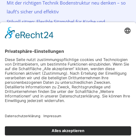
Mit der richtigen Technik Bodenstruktur neu denken – so
läuft’s sicher und effektiv
Stilvoll sitzen: Flexible Sitzmöbel für Küche und
Wohnraum
Schlagwörter
Akkuschrauber
Bohrer
Farbe
Garten
Haus
Licht
Lichtsystem
Malen
Sicherheit
Reinigung
Renovierung
Streichen