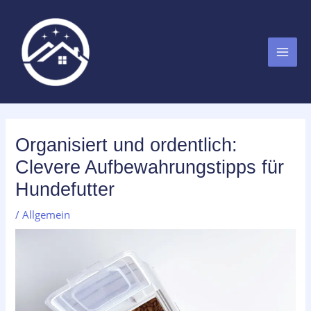
Zum
MAI
Inhalt
MEN
springen
Organisiert und ordentlich:
Clevere Aufbewahrungstipps für
Hundefutter
/
Allgemein