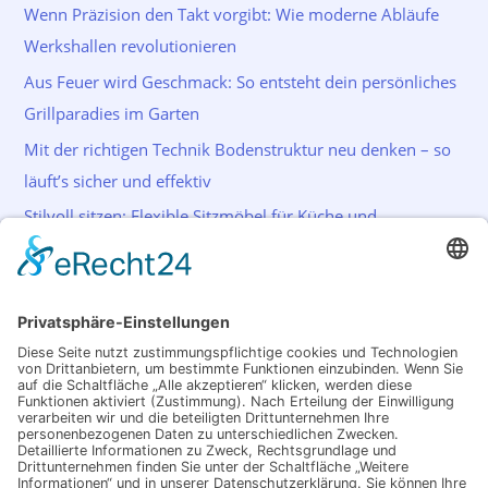
Wenn Präzision den Takt vorgibt: Wie moderne Abläufe
Werkshallen revolutionieren
Aus Feuer wird Geschmack: So entsteht dein persönliches
Grillparadies im Garten
Mit der richtigen Technik Bodenstruktur neu denken – so
läuft’s sicher und effektiv
Stilvoll sitzen: Flexible Sitzmöbel für Küche und
Wohnraum
Schlagwörter
Akkuschrauber
Bohrer
Farbe
Garten
Haus
Licht
Lichtsystem
Malen
Sicherheit
Reinigung
Renovierung
Streichen