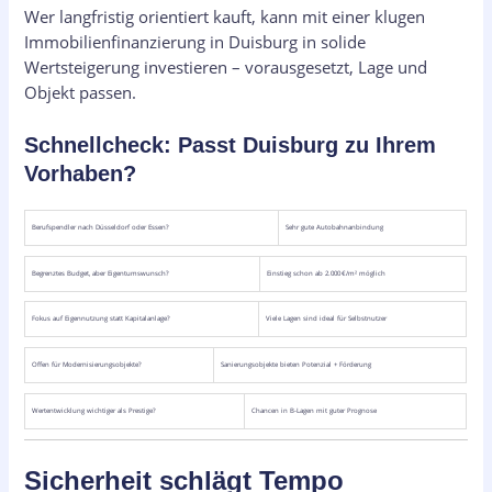
Wer langfristig orientiert kauft, kann mit einer klugen
Immobilienfinanzierung in Duisburg in solide
Wertsteigerung investieren – vorausgesetzt, Lage und
Objekt passen.
Schnellcheck: Passt Duisburg zu Ihrem
Vorhaben?
Berufspendler nach Düsseldorf oder Essen?
Sehr gute Autobahnanbindung
Begrenztes Budget, aber Eigentumswunsch?
Einstieg schon ab 2.000 €/m² möglich
Fokus auf Eigennutzung statt Kapitalanlage?
Viele Lagen sind ideal für Selbstnutzer
Offen für Modernisierungsobjekte?
Sanierungsobjekte bieten Potenzial + Förderung
Wertentwicklung wichtiger als Prestige?
Chancen in B-Lagen mit guter Prognose
Sicherheit schlägt Tempo