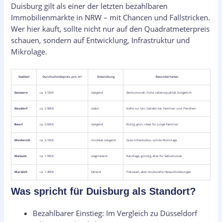
Duisburg gilt als einer der letzten bezahlbaren
Immobilienmärkte in NRW – mit Chancen und Fallstricken.
Wer hier kauft, sollte nicht nur auf den Quadratmeterpreis
schauen, sondern auf Entwicklung, Infrastruktur und
Mikrolage.
Stadtteil
Durchschnittspreis pro m²
Entwicklung
Besonderheiten
Duissern
ca. 3.100 €
steigend
Zentrumsnah, hohe Lebensqualität, bürgerlich
Neudorf
ca. 2.900 €
stabil
Nähe zur Uni, beliebt bei Familien und Pendlern
Baerl
ca. 2.600 €
steigend
Ruhig, grün, ideal für junge Familien
Meiderich
ca. 2.100 €
moderat steigend
Gute Infrastruktur, solide Wohnlage
Walsum
ca. 1.950 €
stagnierend
Randlage, günstig, eher für Selbstnutzer
Marxloh
ca. 1.400 €
fallend
Preiswert, aber strukturelle Herausforderungen
Was spricht für Duisburg als Standort?
Bezahlbarer Einstieg: Im Vergleich zu Düsseldorf