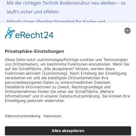
Mit der richtigen Technik Bodenstruktur neu denken – so
läuft’s sicher und effektiv
Stilvoll sitzen: Flexible Sitzmöbel für Küche und
Wohnraum
Schlagwörter
Akkuschrauber
Bohrer
Farbe
Garten
Haus
Licht
Lichtsystem
Malen
Sicherheit
Reinigung
Renovierung
Streichen