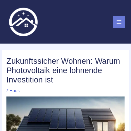
Zum
MAI
Inhalt
MEN
springen
Zukunftssicher Wohnen: Warum
Photovoltaik eine lohnende
Investition ist
/
Haus