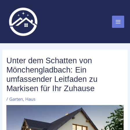
Zum
MAI
Inhalt
MEN
springen
Unter dem Schatten von
Mönchengladbach: Ein
umfassender Leitfaden zu
Markisen für Ihr Zuhause
/
Garten
,
Haus